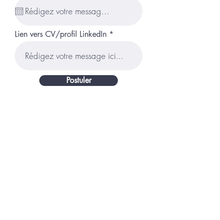
Lien vers CV/profil LinkedIn
Postuler
FORM-ET-VOUS
société par actions simplifiée
capital social : 1200€
SIRET : 949 678 213 00016
N° déclaration d'activité :
53220926322
(ne vaut pas
agrément de l'Etat)